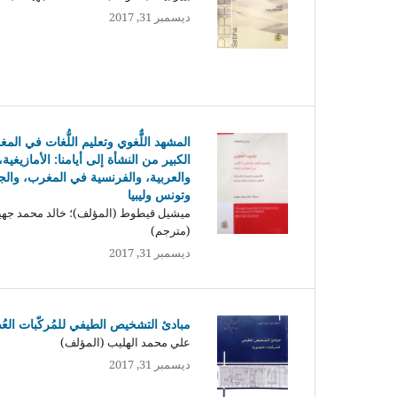
ديسمبر 31, 2017
المشهد اللٌّغوي وتعليم اللُّغات في الم
الكبير من النشأة إلى أيامنا: الأمازيغية،
والعربية، والفرنسية في المغرب، والج
وتونس وليبيا
ميشيل قيطوط (المؤلف)؛ خالد محمد جهي
(مترجم)
ديسمبر 31, 2017
مبادئ التشخيص الطيفي للمُركّبات العُ
علي محمد الهليب (المؤلف)
ديسمبر 31, 2017