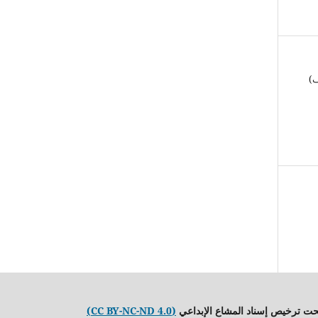
ف)
حت ترخيص إسناد المشاع الإبداعي
(CC BY-NC-ND 4.0)