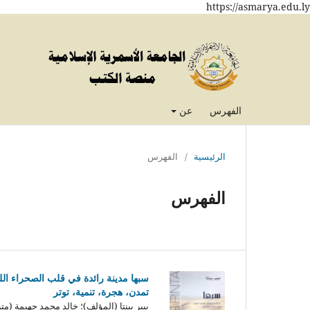
https://asmarya.edu.ly
الفهرس
عن
الرئيسية
/
الفهرس
الفهرس
سبها مدينة رائدة في قلب الصحراء اللي
تمدن، هجرة، تنمية، توتر
بيير بينتا (المؤلف)؛ خالد محمد جهيمة (مت